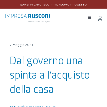
Salta
sansi milano: scopri il nuovo progetto
al
contenuto
Toggle
Navigation
Home
7 Maggio 2021
Chi siamo
Dal governo una
Interventi
spinta all’acquisto
Notizie e Stampa
della casa
Contatti